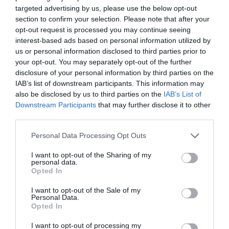
Πρόσφατα
Δημοφιλή
targeted advertising by us, please use the below opt-out
section to confirm your selection. Please note that after your
opt-out request is processed you may continue seeing
interest-based ads based on personal information utilized by
us or personal information disclosed to third parties prior to
your opt-out. You may separately opt-out of the further
disclosure of your personal information by third parties on the
ΕΙΠΕΣ – ΦΕΡΡΗΣ ΘΟΔΩΡΗΣ
IAB’s list of downstream participants. This information may
also be disclosed by us to third parties on the
IAB’s List of
Downstream Participants
that may further disclose it to other
third parties.
Please note that this website/app uses one or more Google
Personal Data Processing Opt Outs
services and may gather and store information including but
not limited to your visit or usage behaviour. You may click to
I want to opt-out of the Sharing of my
personal data.
grant or deny consent to Google and its third-party tags to
Opted In
use your data for below specified purposes in below Google
consent section.
I want to opt-out of the Sale of my
Παρακαλώ Περιμένετε...
Personal Data.
Opted In
I want to opt-out of processing my