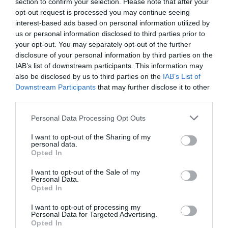
section to confirm your selection. Please note that after your
opt-out request is processed you may continue seeing
interest-based ads based on personal information utilized by
us or personal information disclosed to third parties prior to
your opt-out. You may separately opt-out of the further
ΕΙΠΕΣ – ΦΕΡΡΗΣ ΘΟΔΩΡΗΣ
disclosure of your personal information by third parties on the
IAB’s list of downstream participants. This information may
also be disclosed by us to third parties on the
IAB’s List of
Downstream Participants
that may further disclose it to other
third parties.
Please note that this website/app uses one or more Google
Personal Data Processing Opt Outs
services and may gather and store information including but
not limited to your visit or usage behaviour. You may click to
I want to opt-out of the Sharing of my
personal data.
grant or deny consent to Google and its third-party tags to
Opted In
use your data for below specified purposes in below Google
Παρακαλώ Περιμένετε...
consent section.
I want to opt-out of the Sale of my
Personal Data.
Opted In
ΛΟΓΑΡΙΑΣΜΟΣ - ΛΙΟΛΙΟΥ ΚΑΤΕΡΙΝΑ
I want to opt-out of processing my
Personal Data for Targeted Advertising.
Opted In