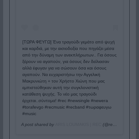
[ΤΩΡΑ ΦΕΥΓΩ] Ένα τραγούδι γεμάτο από ψυχή
και καρδιά, με την αισιοδοξία που πηγάζει μέσα
από την δύναμη των ανεκπλήρωτων.. Για όσους
ξέρουν να αγαπούν, για όσους δεν δείλιασαν
αλλά έφυγαν για να σώσουν όσα και όσους
αγαπούν. Να ευχαριστήσω την Αγγελική
Μακρυνιώτη + τον Χρήστο Χιώνη που μας
εμπιστεύθηκαν αυτή την συγκλονιστική
κατάθεση ψυχής. Το νέο μας τραγούδι
έρχεται..σύντομα! #rec #newsingle #newera
#torafevgo #recmusic #recband #τωραφευγω
#music
A post shared by
ARIS LOUMAKIS | REC
(@recband) on
Se