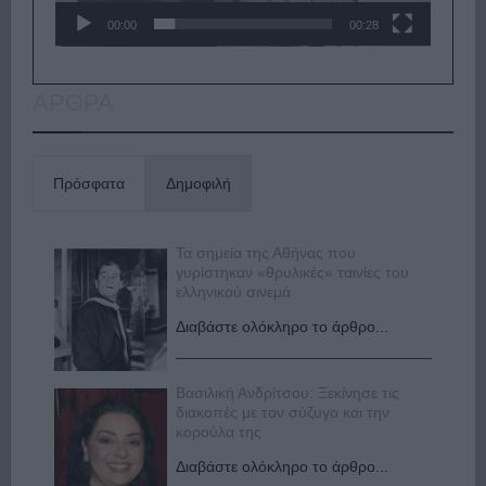
00:00
00:28
ΑΡΘΡΑ
Πρόσφατα
Δημοφιλή
Τα σημεία της Αθήνας που
γυρίστηκαν «θρυλικές» ταινίες του
ελληνικού σινεμά
Διαβάστε ολόκληρο το άρθρο...
Βασιλική Ανδρίτσου: Ξεκίνησε τις
διακοπές με τον σύζυγο και την
κορούλα της
Διαβάστε ολόκληρο το άρθρο...