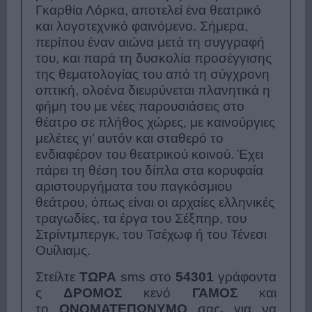
Γκαρθία Λόρκα, αποτελεί ένα θεατρικό
και λογοτεχνικό φαινόμενο. Σήμερα,
περίπου έναν αιώνα μετά τη συγγραφή
του, και παρά τη δυσκολία προσέγγισης
της θεματολογίας του από τη σύγχρονη
οπτική, ολοένα διευρύνεται πλανητικά η
φήμη του με νέες παρουσιάσεις στο
θέατρο σε πλήθος χώρες, με καινούργιες
μελέτες γι’ αυτόν και σταθερό το
ενδιαφέρον του θεατρικού κοινού. Έχει
πάρει τη θέση του δίπλα στα κορυφαία
αριστουργήματα του παγκόσμιου
θεάτρου, όπως είναι οι αρχαίες ελληνικές
τραγωδίες, τα έργα του Σέξπηρ, του
Στρίντμπεργκ, του Τσέχωφ ή του Τένεσι
Ουίλιαμς.
Στείλτε
ΤΩΡΑ
sms
στο
54301
γράφοντα
ς
ΔΡΟΜΟΣ
κενό
ΓΑΜΟΣ
και
το
ΟΝΟΜΑΤΕΠΩΝΥΜΟ
σας
,
για να