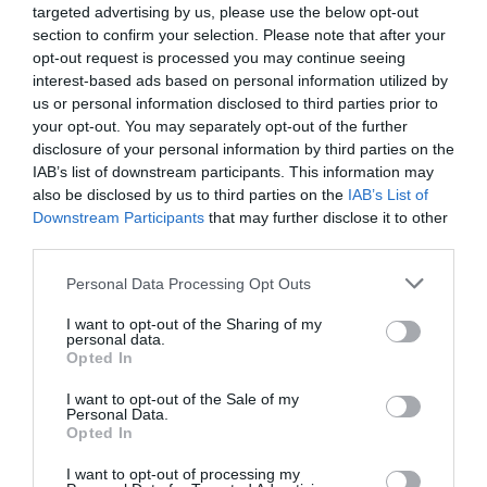
Πρόσφατα
Δημοφιλή
targeted advertising by us, please use the below opt-out
section to confirm your selection. Please note that after your
opt-out request is processed you may continue seeing
interest-based ads based on personal information utilized by
us or personal information disclosed to third parties prior to
your opt-out. You may separately opt-out of the further
disclosure of your personal information by third parties on the
ΕΙΠΕΣ – ΦΕΡΡΗΣ ΘΟΔΩΡΗΣ
IAB’s list of downstream participants. This information may
also be disclosed by us to third parties on the
IAB’s List of
Downstream Participants
that may further disclose it to other
third parties.
Please note that this website/app uses one or more Google
Personal Data Processing Opt Outs
services and may gather and store information including but
not limited to your visit or usage behaviour. You may click to
I want to opt-out of the Sharing of my
personal data.
grant or deny consent to Google and its third-party tags to
Opted In
use your data for below specified purposes in below Google
consent section.
I want to opt-out of the Sale of my
Παρακαλώ Περιμένετε...
Personal Data.
Opted In
I want to opt-out of processing my
ΛΟΓΑΡΙΑΣΜΟΣ - ΛΙΟΛΙΟΥ ΚΑΤΕΡΙΝΑ