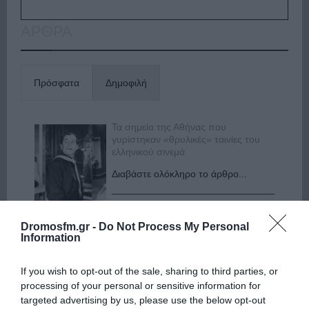
ΑΡΘΡΑ
Πρόσφατα
Δημοφιλή
Τα σημεία της Αθήνας που
γυρίστηκαν «θρυλικές» ταινίες του
ελληνικού σινεμά
Διαβάστε ολόκληρο το άρθρο...
Ιωάννα Τούνη - Δημήτρης
Dromosfm.gr -
Do Not Process My Personal
Σπυριδωνίδης: Η throwback
Information
φωτογραφία από την Ίμπιζα
Διαβάστε ολόκληρο το άρθρο...
If you wish to opt-out of the sale, sharing to third parties, or
processing of your personal or sensitive information for
targeted advertising by us, please use the below opt-out
Πέθανε η δημοσιογράφος και πρώην