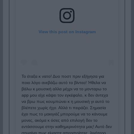
View this post on Instagram
Το έταξα κ νατο! Δυο ποστ πριν εξήγησα για
ποιο λόγο ανεβάζω αυτό το βίντεο! Ήθελα να
βάλω κ μουσική αλλα μέχρι να το μονταρω το
app μου είχε κάψει τον εγκέφαλο, κ δεν άντεχα
να βρω πως κουμπώνει κ η μουσική γι αυτό το
βλέπετε χωρίς ήχο. Αλλά τι πειράζει. Σημασία
έχει πως το μακιγιάζ μπορούμε να το κάνουμε
μονες, ακόμα κ όσες από επιλογή δεν το
εντάσσουμε στην καθημερινότητα μας! Αυτό δεν
σημαίνει πως είμαστε απεριποίητες, λιγότερο