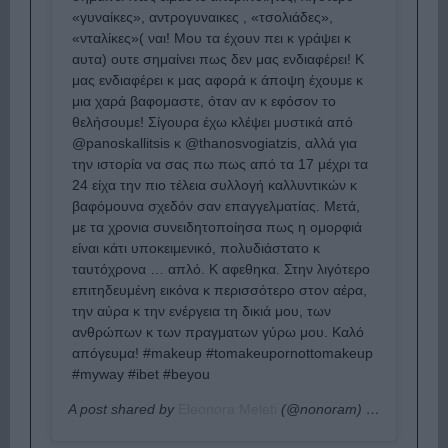
«γυναίκες», αντρογυναικες , «τσολιάδες»,
«νταλίκες»( ναι! Μου τα έχουν πει κ γράψει κ
αυτα) ουτε σημαίνει πως δεν μας ενδιαφέρει! Κ
μας ενδιαφέρει κ μας αφορά κ άποψη έχουμε κ
μια χαρά βαφομαστε, όταν αν κ εφόσον το
θελήσουμε! Σίγουρα έχω κλέψει μυστικά από
@panoskallitsis κ @thanosvogiatzis, αλλά για
την ιστορία να σας πω πως από τα 17 μέχρι τα
24 είχα την πιο τέλεια συλλογή καλλυντικών κ
βαφόμουνα σχεδόν σαν επαγγελματίας. Μετά,
με τα χρονια συνειδητοποίησα πως η ομορφιά
είναι κάτι υποκειμενικό, πολυδιάστατο κ
ταυτόχρονα … απλό. Κ αφεθηκα. Στην λιγότερο
επιτηδευμένη εικόνα κ περισσότερο στον αέρα,
την αύρα κ την ενέργεια τη δικιά μου, των
ανθρώπων κ των πραγματων γύρω μου. Καλό
απόγευμα! #makeup #tomakeupornottomakeup
#myway #ibet #beyou
A post shared by
Εleonora Meleti
(@nonoram) on
Jul 22, 2