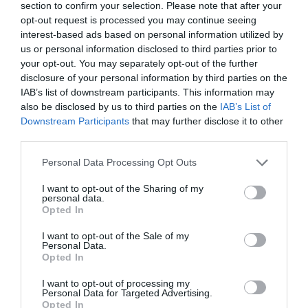
section to confirm your selection. Please note that after your
σύζυγος του Βασίλη Χιώτη, Χριστίνα
opt-out request is processed you may continue seeing
Πιτουρά
interest-based ads based on personal information utilized by
Διαβάστε ολόκληρο το άρθρο...
us or personal information disclosed to third parties prior to
your opt-out. You may separately opt-out of the further
disclosure of your personal information by third parties on the
Στεφανίδου: «Κόβει» την ανάσα με το
IAB’s list of downstream participants. This information may
σώμα της - Οι πόζες με μαγιό
also be disclosed by us to third parties on the
IAB’s List of
Διαβάστε ολόκληρο το άρθρο...
Downstream Participants
that may further disclose it to other
third parties.
Please note that this website/app uses one or more Google
Personal Data Processing Opt Outs
Καινούργιου:Πένθος για συνεργάτιδά
services and may gather and store information including but
της «Θα μου λείπεις πάντα και για
not limited to your visit or usage behaviour. You may click to
I want to opt-out of the Sharing of my
πάντα»
personal data.
grant or deny consent to Google and its third-party tags to
Opted In
use your data for below specified purposes in below Google
Διαβάστε ολόκληρο το άρθρο...
consent section.
I want to opt-out of the Sale of my
Personal Data.
Opted In
I want to opt-out of processing my
Personal Data for Targeted Advertising.
Opted In