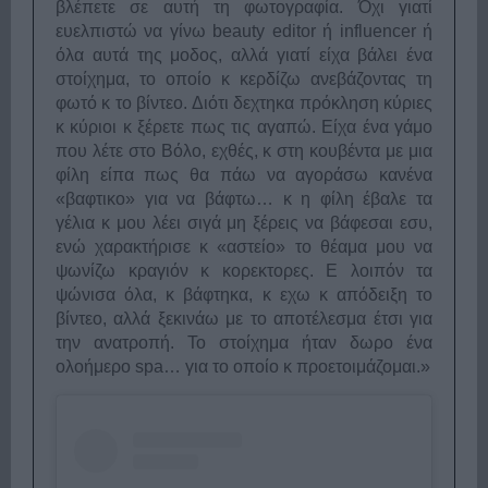
βλέπετε σε αυτή τη φωτογραφία. Όχι γιατί
ευελπιστώ να γίνω beauty editor ή influencer ή
όλα αυτά της μοδος, αλλά γιατί είχα βάλει ένα
στοίχημα, το οποίο κ κερδίζω ανεβάζοντας τη
φωτό κ το βίντεο. Διότι δεχτηκα πρόκληση κύριες
κ κύριοι κ ξέρετε πως τις αγαπώ. Είχα ένα γάμο
που λέτε στο Βόλο, εχθές, κ στη κουβέντα με μια
φίλη είπα πως θα πάω να αγοράσω κανένα
«βαφτικο» για να βάφτω… κ η φίλη έβαλε τα
γέλια κ μου λέει σιγά μη ξέρεις να βάφεσαι εσυ,
ενώ χαρακτήρισε κ «αστείο» το θέαμα μου να
ψωνίζω κραγιόν κ κορεκτορες. Ε λοιπόν τα
ψώνισα όλα, κ βάφτηκα, κ εχω κ απόδειξη το
βίντεο, αλλά ξεκινάω με το αποτέλεσμα έτσι για
την ανατροπή. Το στοίχημα ήταν δωρο ένα
ολοήμερο spa… για το οποίο κ προετοιμάζομαι.»