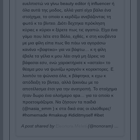
ευελπιστώ να γίνω beauty editor ή influencer ή
όλα αυτά της μοδος, αλλά γιατί είχα βάλει ένα
στοίχημα, το οποίο κ κερδίζω ανεβάζοντας τη
φωτό κ το βίντεο. Διότι δεχτηκα πρόκληση
κύριες κ κύριοι κ ξέρετε πως τις αγαπώ. Είχα ένα
γάμο που λέτε στο Βόλο, εχθές, κ στη κουβέντα
με μια φίλη είπα πως θα πάω να αγοράσω
κανένα «βαφτικο» για να βάφτω… κ η φίλη
έβαλε τα γέλια κ μου λέει σιγά μη ξέρεις να
βάφεσαι εσυ, ενώ χαρακτήρισε κ «αστείο» το
θέαμα μου να ψωνίζω κραγιόν κ κορεκτορες. Ε
λοιπόν τα ψώνισα όλα, κ βάφτηκα, κ εχω κ
απόδειξη το βίντεο, αλλά ξεκινάω με το
αποτέλεσμα έτσι για την ανατροπή. Το στοίχημα
ήταν δωρο ένα ολοήμερο spa… για το οποίο κ
προετοιμάζομαι. Να ζήσουν τα παιδιά
(@nasia_emm ) κ στα δικά σας οι ελεύθερες!
#homemade #makeup #ididitmyself #ibet
A post shared by
Εleonora Meleti
(@nonoram) on
Jul 21, 2