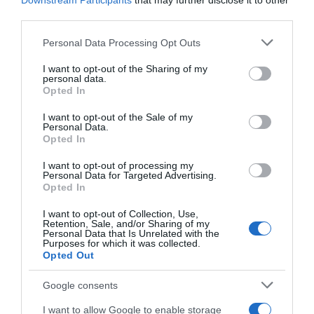
Downstream Participants
that may further disclose it to other
third parties.
ΛΟΓΑΡΙΑΣΜΟΣ - ΛΙΟΛΙΟΥ ΚΑΤΕΡΙΝΑ
Please note that this website/app uses one or more Google
Personal Data Processing Opt Outs
services and may gather and store information including but
not limited to your visit or usage behaviour. You may click to
I want to opt-out of the Sharing of my
personal data.
grant or deny consent to Google and its third-party tags to
Opted In
use your data for below specified purposes in below Google
consent section.
I want to opt-out of the Sale of my
Personal Data.
Opted In
I want to opt-out of processing my
Personal Data for Targeted Advertising.
Opted In
Παρακαλώ Περιμένετε...
I want to opt-out of Collection, Use,
Retention, Sale, and/or Sharing of my
Personal Data that Is Unrelated with the
Purposes for which it was collected.
ΔΕΥΤΕΡΑ – ΡΕΜΟΣ ΑΝΤΩΝΗΣ
Opted Out
Google consents
I want to allow Google to enable storage