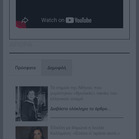
ΑΡΘΡΑ
Πρόσφατα
Δημοφιλή
Τα σημεία της Αθήνας που
γυρίστηκαν «θρυλικές» ταινίες του
ελληνικού σινεμά
Διαβάστε ολόκληρο το άρθρο...
Έξαλλη με θαμώνα η Ιουλία
Καλλιμάνη: «Εσένα σ’ αρέσει αυτό;»