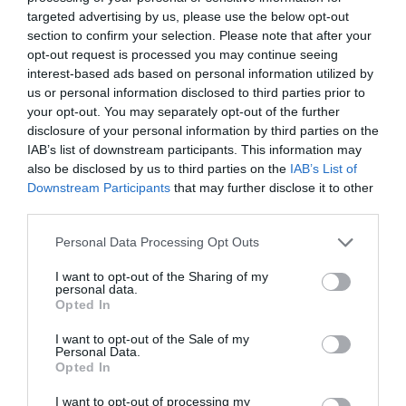
targeted advertising by us, please use the below opt-out
section to confirm your selection. Please note that after your
ΕΙΠΕΣ – ΦΕΡΡΗΣ ΘΟΔΩΡΗΣ
opt-out request is processed you may continue seeing
interest-based ads based on personal information utilized by
us or personal information disclosed to third parties prior to
your opt-out. You may separately opt-out of the further
disclosure of your personal information by third parties on the
IAB’s list of downstream participants. This information may
also be disclosed by us to third parties on the
IAB’s List of
Downstream Participants
that may further disclose it to other
third parties.
Please note that this website/app uses one or more Google
Personal Data Processing Opt Outs
services and may gather and store information including but
not limited to your visit or usage behaviour. You may click to
I want to opt-out of the Sharing of my
personal data.
Ψηφοφορία:
4.2
. Από 391 ψήφους.
grant or deny consent to Google and its third-party tags to
Opted In
use your data for below specified purposes in below Google
consent section.
I want to opt-out of the Sale of my
Personal Data.
ΛΟΓΑΡΙΑΣΜΟΣ - ΛΙΟΛΙΟΥ ΚΑΤΕΡΙΝΑ
Opted In
I want to opt-out of processing my