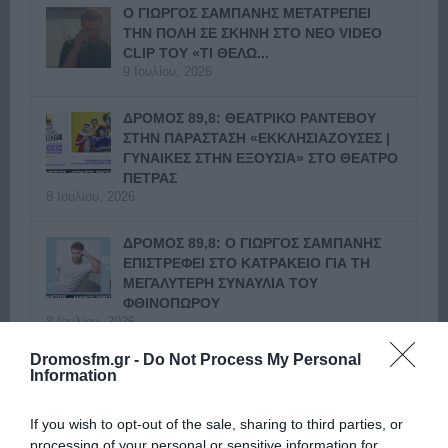
Ο ΓΙΩΡΓΟΣ ΣΑΜΠΑΝΗΣ ΜΕΤΑΤΡΕΠΕΙ
ΤΗΝ ΠΟΛΗ ΣΕ ΣΚΗΝΗ ΣΤΟ ΝΕΟ VIDEO
CLIP ΤΟΥ «ΤΙ ΘΕΛΩ...
9 Ιουλίου, 2026
ΔΡΟΜΟΣ 89,8: ΘΕΑΤΡΙΚΟ ΡΑΝΤΕΒΟΥ
ΣΤΗΝ ΠΑΡΑΣΤΑΣΗ «ΕΚΚΛΗΣΙΑΖΟΥΣΕΣ |
ΓΥΝΑΙΚΕΣ ΣΤΗΝ ΕΞΟΥΣΙΑ» ΣΤΟ ΘΕΑΤΡΟ
ΠΕΤΡΑΣ
8 Ιουλίου, 2026
ΔΡΟΜΟΣ 89,8: Ο ΓΙΩΡΓΟΣ ΣΑΜΠΑΝΗΣ
ΕΠΙΣΤΡΕΦΕΙ ΣΤΟ ΚΑΤΡΑΚΕΙΟ ΓΙΑ ΤΗ
ΜΕΓΑΛΥΤΕΡΗ ΣΥΝΑΥΛΙΑ ΤΟΥ
ΦΘΙΝΟΠΩΡΟΥ
8 Ιουλίου, 2026
Επόμενο »
Dromosfm.gr -
Do Not Process My Personal
Information
If you wish to opt-out of the sale, sharing to third parties, or
processing of your personal or sensitive information for