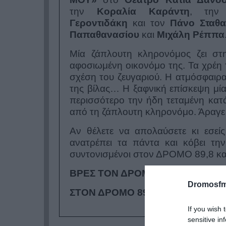
την
Κοραλία Καράντη
, τη
Γεροντιδάκη
και τον
Πάνο Σταθα
Παπαθανασίου
και
Μιχάλη Ρέππα
Μία ζάπλουτη κληρονόμος ζει στη
αφοσιωμένη οικονόμο της. Τα χρέη 
σχέση του ζευγαριού. Η ατμόσφαιρα
της βίλας… Η ξαφνική επίσκεψη μία
περισσότερο την ήδη τεταμένη κατά
από τη ζάπλουτη κληρονόμο. Άραγε π
Αν θέλετε να απολαύσετε κι εσε
ανατρέπει τα πάντα και κόβει την
συντονισμένοι στον ΔΡΟΜΟ 89,8 και
ΒΡΕΣ ΤΟΝ ΔΡΟΜΟ ΣΟΥ…
Dromosfm
ΣΤΟΝ ΔΡΟΜΟ 89,8!!!
If you wish 
sensitive in