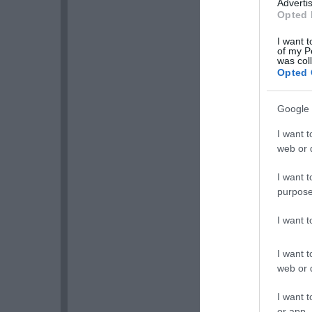
Advertis
Opted 
I want t
of my P
was col
Opted 
Google 
I want t
web or d
I want t
purpose
I want 
I want t
web or d
I want t
or app.