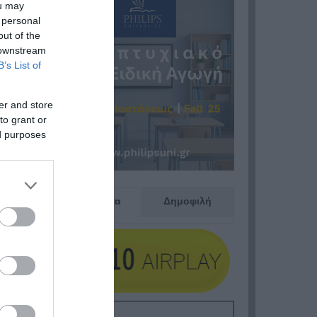
ou may
 personal
out of the
 downstream
B’s List of
er and store
to grant or
ed purposes
Πρόσφατα
Δημοφιλή