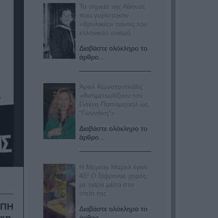
Τα σημεία της Αθήνας
που γυρίστηκαν
«θρυλικές» ταινίες του
ελληνικού σινεμά
Διαβάστε ολόκληρο το
άρθρο...
Άριελ Κωνσταντινίδη:
«Αντιμετωπίζουν τον
Γιάννη Παπαμιχαήλ ως
"Γιαννάκη"»
Διαβάστε ολόκληρο το
άρθρο...
Η Μέγκαν Μαρκλ έγινε
45! Ο ξέφρενος χορός
με τιάρα μέσα στο
σπίτι της
ΑΠΗ
Διαβάστε ολόκληρο το
άκη
,
άρθρο...