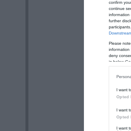
confirm you
continue se
information 
further disc
participants
Downstream 
Please note
information 
deny consent
in below Go
Persona
I want t
Opted 
I want t
Opted 
I want 