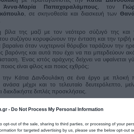
ν
Άννα-Μαρία Παπαχαραλάμπους
, τον
Γιώ
κόπουλο
, σε σκηνοθεσία και διασκευή των
Θαν
.
 βίλα της μαζί με τον νεότερο σύζυγό της και 
του συζύγου κορυφώνουν την ένταση και την τριβή 
 βαραίνει όταν νυχτερινοί θόρυβοι ταράζουν την ηρ
ς βαρόνης και αυτά που έχει να πει μπερδεύουν ακ
σταση. Ένας ιστός αράχνης δείχνει να υφαίνεται γ
οιος είναι φίλος και ποιος εχθρός;
ίς την Κάτια Δανδουλάκη σε ένα έργο με πλοκή 
 ανάσα μέχρι και το τελευταίο δευτερόλεπτο, μείν
 διεκδικήστε διπλές προσκλήσεις.
.gr -
Do Not Process My Personal Information
to opt-out of the sale, sharing to third parties, or processing of your per
formation for targeted advertising by us, please use the below opt-out s