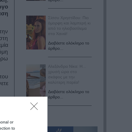
ργο
άση
Σίσσυ Χρηστίδου: Πιο
όμορφη και λαμπερή κι
από το ηλιοβασίλεμα
την
στα Χανιά!
στη
Διαβάστε ολόκληρο το
εμία
άρθρο...
όμη
ύρω
Αλεξάνδρα Νίκα: Η...
χρυσή ώρα στο
που
σκάφος με την
καλύτερη παρέα!
ετε
Διαβάστε ολόκληρο το
άρθρο...
sonal or
ection to