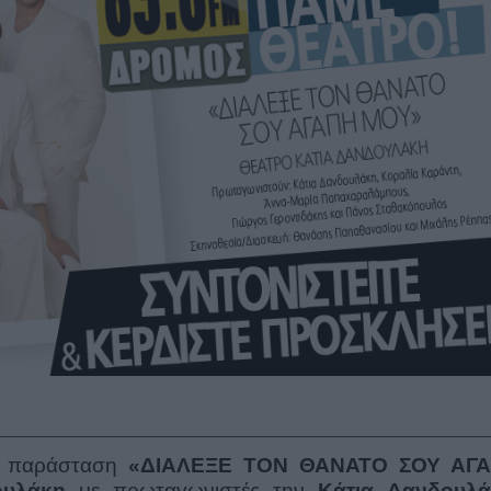
ν παράσταση
«ΔΙΑΛΕΞΕ ΤΟΝ ΘΑΝΑΤΟ ΣΟΥ ΑΓ
ουλάκη
με πρωταγωνιστές την
Κάτια Δανδουλ