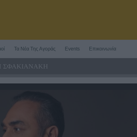
οί
Τα Νέα Της Αγοράς
Events
Επικοινωνία
ΤΗ ΣΦΑΚΙΑΝΑΚΗ