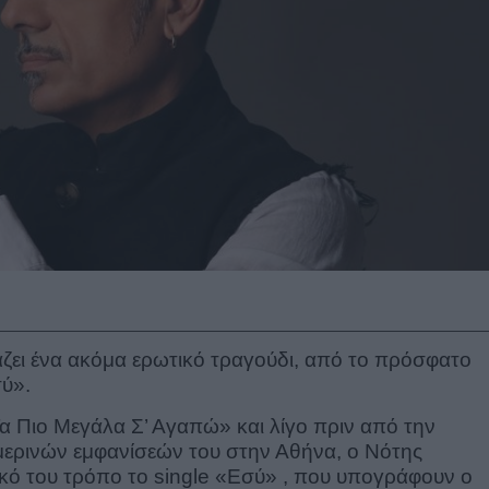
ει ένα ακόμα ερωτικό τραγούδι, από το πρόσφατο
σύ».
α Πιο Μεγάλα Σ’ Αγαπώ» και λίγο πριν από την
μερινών εμφανίσεών του στην Αθήνα, ο Νότης
ικό του τρόπο το single «Εσύ» , που υπογράφουν ο