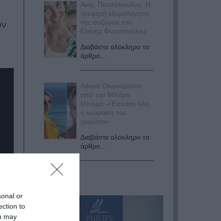
Άκης Παυλόπουλος: Η
τρυφερή εξομολόγηση
της συζύγου του,
ον
Ελένης Φωτοπούλου
.
Διαβάστε ολόκληρο το
άρθρο...
Αθηνά Οικονομάκου
από την Μπόρα
Μπόρα: «Έσκασε όλη
η κούραση του
χειμώνα»
Διαβάστε ολόκληρο το
άρθρο...
sonal or
ection to
ou may