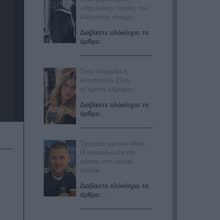
«θρυλικές» ταινίες του
ελληνικού σινεμά
Διαβάστε ολόκληρο το
άρθρο...
Στην παραλία η
Αποστολία Ζώη:
«Γεμάτη αλμύρα»
Διαβάστε ολόκληρο το
άρθρο...
Τροχαίο για τον Mike -
Η ανακοίνωση του
ράπερ στα social
media
Διαβάστε ολόκληρο το
άρθρο...