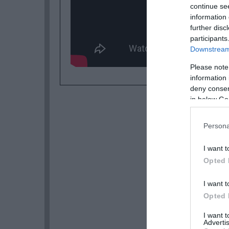
continue se
information 
further disc
participants
Downstream 
Please note
information 
deny consent
in below Go
Persona
I want t
Opted 
I want t
Opted 
I want 
Advertis