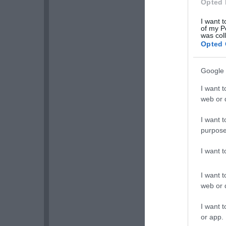
Opted 
I want t
of my P
was col
Opted 
Google 
I want t
web or d
I want t
purpose
I want 
I want t
web or d
I want t
or app.