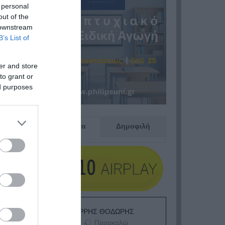
 personal
out of the
 downstream
B’s List of
er and store
to grant or
ed purposes
Πρόσφατα
Δημοφιλή
ΕΙΠΕΣ – ΦΕΡΡΗΣ ΘΟΔΩΡΗΣ
Παρακαλώ