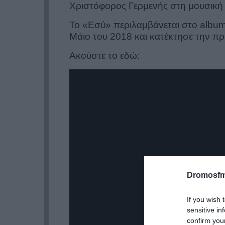
Χριστόφορος Γερμενής στη μουσική 
Το «Εσύ» περιλαμβάνεται στο albu
Μάιο του 2018 και κατέκτησε την πρ
Ακούστε το εδώ:
Dromosfm
If you wish 
sensitive in
confirm you