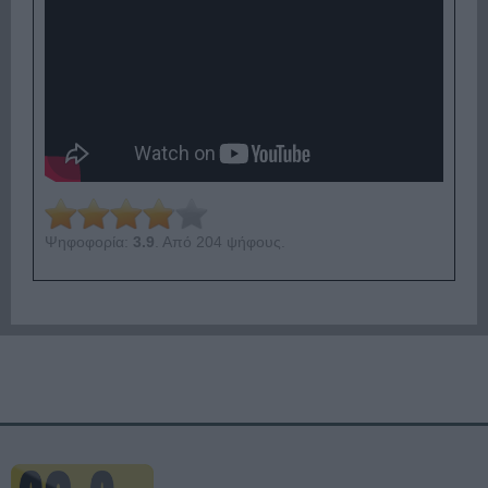
Ψηφοφορία:
3.9
. Από 204 ψήφους.