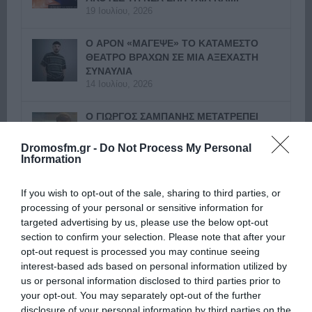
19 Ιουλίου, 2026
Ο APON «ΜΑΓΕΨΕ» ΤΟ ΚΑΤΑΜΕΣΤΟ
ΘΕΑΤΡΟ ΒΡΑΧΩΝ ΣΕ ΜΙΑ ΑΞΕΧΑΣΤΗ
ΣΥΝΑΥΛΙΑ
14 Ιουλίου, 2026
Ο ΓΙΩΡΓΟΣ ΣΑΜΠΑΝΗΣ ΜΕΤΑΤΡΕΠΕΙ
ΤΗΝ ΠΟΛΗ ΣΕ ΣΚΗΝΗ ΣΤΟ ΝΕΟ VIDEO
CLIP ΤΟΥ «ΤΙ ΘΕΛΩ...
Dromosfm.gr -
Do Not Process My Personal
9 Ιουλίου, 2026
Information
ΔΡΟΜΟΣ 89,8: ΘΕΑΤΡΙΚΟ ΡΑΝΤΕΒΟΥ
If you wish to opt-out of the sale, sharing to third parties, or
ΣΤΗΝ ΠΑΡΑΣΤΑΣΗ «ΕΚΚΛΗΣΙΑΖΟΥΣΕΣ |
processing of your personal or sensitive information for
ΓΥΝΑΙΚΕΣ ΣΤΗΝ ΕΞΟΥΣΙΑ» ΣΤΟ ΘΕΑΤΡΟ
targeted advertising by us, please use the below opt-out
ΠΕΤΡΑΣ
section to confirm your selection. Please note that after your
8 Ιουλίου, 2026
opt-out request is processed you may continue seeing
interest-based ads based on personal information utilized by
ΔΡΟΜΟΣ 89,8: Ο ΓΙΩΡΓΟΣ ΣΑΜΠΑΝΗΣ
us or personal information disclosed to third parties prior to
ΕΠΙΣΤΡΕΦΕΙ ΣΤΟ ΚΑΤΡΑΚΕΙΟ ΓΙΑ ΤΗ
your opt-out. You may separately opt-out of the further
ΜΕΓΑΛΥΤΕΡΗ ΣΥΝΑΥΛΙΑ ΤΟΥ
disclosure of your personal information by third parties on the