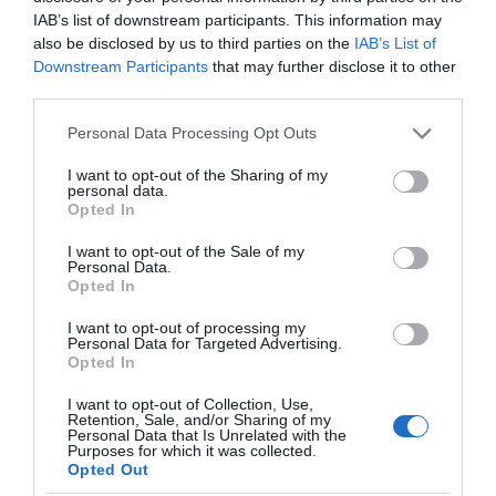
ΦΘΙΝΟΠΩΡΟΥ
IAB’s list of downstream participants. This information may
8 Ιουλίου, 2026
also be disclosed by us to third parties on the
IAB’s List of
Downstream Participants
that may further disclose it to other
Επόμενο »
third parties.
Please note that this website/app uses one or more Google
Personal Data Processing Opt Outs
services and may gather and store information including but
not limited to your visit or usage behaviour. You may click to
I want to opt-out of the Sharing of my
personal data.
grant or deny consent to Google and its third-party tags to
Opted In
use your data for below specified purposes in below Google
ΕΙΠΕΣ – ΦΕΡΡΗΣ ΘΟΔΩΡΗΣ
consent section.
I want to opt-out of the Sale of my
Personal Data.
Opted In
I want to opt-out of processing my
Personal Data for Targeted Advertising.
Opted In
I want to opt-out of Collection, Use,
Retention, Sale, and/or Sharing of my
Personal Data that Is Unrelated with the
Purposes for which it was collected.
Opted Out