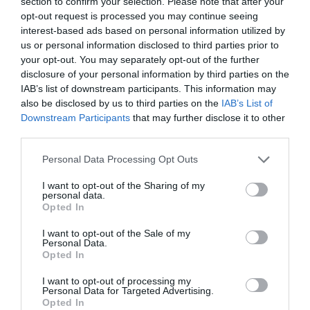
section to confirm your selection. Please note that after your
opt-out request is processed you may continue seeing
interest-based ads based on personal information utilized by
us or personal information disclosed to third parties prior to
your opt-out. You may separately opt-out of the further
ΕΙΠΕΣ – ΦΕΡΡΗΣ ΘΟΔΩΡΗΣ
disclosure of your personal information by third parties on the
IAB’s list of downstream participants. This information may
also be disclosed by us to third parties on the
IAB’s List of
Downstream Participants
that may further disclose it to other
third parties.
Please note that this website/app uses one or more Google
Personal Data Processing Opt Outs
services and may gather and store information including but
not limited to your visit or usage behaviour. You may click to
I want to opt-out of the Sharing of my
personal data.
grant or deny consent to Google and its third-party tags to
Opted In
use your data for below specified purposes in below Google
Παρακαλώ Περιμένετε...
consent section.
I want to opt-out of the Sale of my
Personal Data.
Opted In
ΛΟΓΑΡΙΑΣΜΟΣ - ΛΙΟΛΙΟΥ ΚΑΤΕΡΙΝΑ
I want to opt-out of processing my
Personal Data for Targeted Advertising.
Opted In