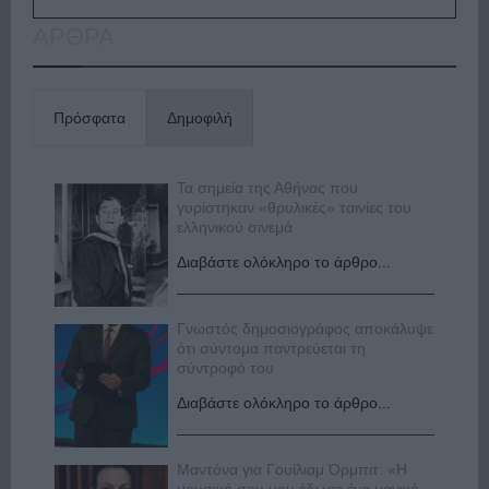
ΑΡΘΡΑ
Πρόσφατα
Δημοφιλή
Τα σημεία της Αθήνας που
γυρίστηκαν «θρυλικές» ταινίες του
ελληνικού σινεμά
Διαβάστε ολόκληρο το άρθρο...
Γνωστός δημοσιογράφος αποκάλυψε
ότι σύντομα παντρεύεται τη
σύντροφό του
Διαβάστε ολόκληρο το άρθρο...
Μαντόνα για Γουίλιαμ Όρμπιτ: «Η