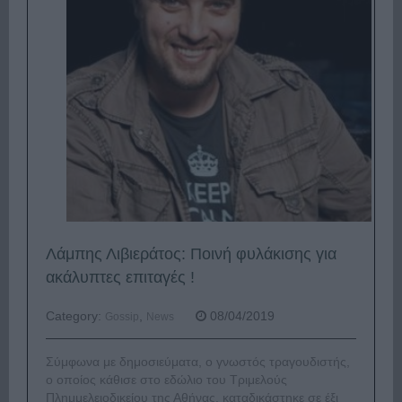
Λάμπης Λιβιεράτος: Ποινή φυλάκισης για
ακάλυπτες επιταγές !
Category:
,
08/04/2019
Gossip
News
Σύμφωνα με δημοσιεύματα, ο γνωστός τραγουδιστής,
ο οποίος κάθισε στο εδώλιο του Τριμελούς
Πλημμελειοδικείου της Αθήνας, καταδικάστηκε σε έξι