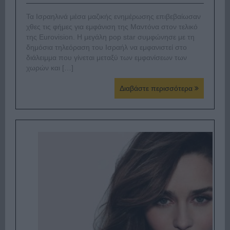
Τα Ισραηλινά μέσα μαζικής ενημέρωσης επιβεβαίωσαν
χθες τις φήμες για εμφάνιση της Μαντόνα στον τελικό
της Eurovision. Η μεγάλη pop star συμφώνησε με τη
δημόσια τηλεόραση του Ισραήλ να εμφανιστεί στο
διάλειμμα που γίνεται μεταξύ των εμφανίσεων των
χωρών και […]
Διαβάστε περισσότερα