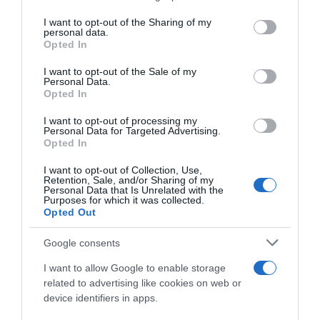
services and may gather and store information including but
not limited to your visit or usage behaviour. You may click to
I want to opt-out of the Sharing of my
personal data.
grant or deny consent to Google and its third-party tags to
Opted In
use your data for below specified purposes in below Google
consent section.
I want to opt-out of the Sale of my
Personal Data.
Opted In
I want to opt-out of processing my
Personal Data for Targeted Advertising.
Opted In
Καιτη Γαρμπή: Η τραγουδίστρια αποκάλυψε
I want to opt-out of Collection, Use,
Retention, Sale, and/or Sharing of my
το επόμενο επαγγελματικό της βήμα
Personal Data that Is Unrelated with the
Purposes for which it was collected.
Opted Out
Category:
,
05/04/2019
Gossip
News
Google consents
Καλεσμένη στην εκπομπή του Νίκου Μουτσινά ήταν η
Καίτη Γαρμπή, η οποία μίλησε για την προσωπική της
I want to allow Google to enable storage
ζωή, τη σχέση της με το γιο της, το νέο της
related to advertising like cookies on web or
επαγγελματικό βήμα και τη συνεργασία της με το
device identifiers in apps.
Φοίβο. Οι δυο τους […]