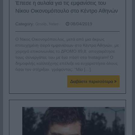
Έπεσε η αυλαία για τις εμφανίσεις του
Νίκου Οικονομόπουλο στο Κέντρο Αθηνών
Category:
,
08/04/2019
Gossip
News
Ο Νίκος Οικονομόπουλος, μετά από μια άκρως
επιτυχημένη σειρά εμφανίσεων στο Κέντρο Αθηνών, με
χορηγό επικοινωνίας το ΔΡΟΜΟ 89,8, αποχαιρέτησε
τους συνεργάτες του με ένα πόστ στο Instagram! Ο
δημοφιλής καλλιτέχνης επέλεξε να ευχαριστήσει όλους
όσοι τον στήριξαν, γράφοντας: “Μία […]
Διαβάστε περισσότερα