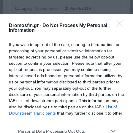
Category:
,
05/04/2019
Gossip
News
Η 21χρονη επιχειρηματίας Kylie Jenner, μετά τον
Dromosfm.gr -
Do Not Process My Personal
τσακωμό της με την κολλητή της φίλη Jordyn Woods
Information
και τον φημολογούμενο χωρισμό της με τον Travis
Scott, φέρεται να προετοιμάζεται να και άλλες
If you wish to opt-out of the sale, sharing to third parties, or
σημαντικές αλλαγές στη ζωή της. Ο 16ος κύκλος του
processing of your personal or sensitive information for
[…]
targeted advertising by us, please use the below opt-out
section to confirm your selection. Please note that after your
Διαβάστε περισσότερα
opt-out request is processed you may continue seeing
interest-based ads based on personal information utilized by
us or personal information disclosed to third parties prior to
your opt-out. You may separately opt-out of the further
disclosure of your personal information by third parties on the
IAB’s list of downstream participants. This information may
also be disclosed by us to third parties on the
IAB’s List of
Downstream Participants
that may further disclose it to other
third parties.
Please note that this website/app uses one or more Google
Personal Data Processing Opt Outs