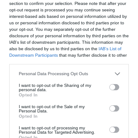
section to confirm your selection. Please note that after your
opt-out request is processed you may continue seeing
interest-based ads based on personal information utilized by
us or personal information disclosed to third parties prior to
your opt-out. You may separately opt-out of the further
ΕΙΠΕΣ – ΦΕΡΡΗΣ ΘΟΔΩΡΗΣ
disclosure of your personal information by third parties on the
IAB’s list of downstream participants. This information may
also be disclosed by us to third parties on the
IAB’s List of
Downstream Participants
that may further disclose it to other
third parties.
Please note that this website/app uses one or more Google
Personal Data Processing Opt Outs
services and may gather and store information including but
not limited to your visit or usage behaviour. You may click to
I want to opt-out of the Sharing of my
personal data.
grant or deny consent to Google and its third-party tags to
Opted In
use your data for below specified purposes in below Google
Παρακαλώ Περιμένετε...
consent section.
I want to opt-out of the Sale of my
Personal Data.
Opted In
ΛΟΓΑΡΙΑΣΜΟΣ - ΛΙΟΛΙΟΥ ΚΑΤΕΡΙΝΑ
I want to opt-out of processing my
Personal Data for Targeted Advertising.
Opted In