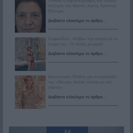
Πέθανε η δημοσιογράφος και πρώην
σύζυγος του Βασίλη Χιώτη, Χριστίνα
Πιτουρά
Διαβάστε ολόκληρο το άρθρο...
Στεφανίδου: «Κόβει» την ανάσα με το
σώμα της - Οι πόζες με μαγιό
Διαβάστε ολόκληρο το άρθρο...
Καινούργιου:Πένθος για συνεργάτιδά
της «Θα μου λείπεις πάντα και για
πάντα»
Διαβάστε ολόκληρο το άρθρο...